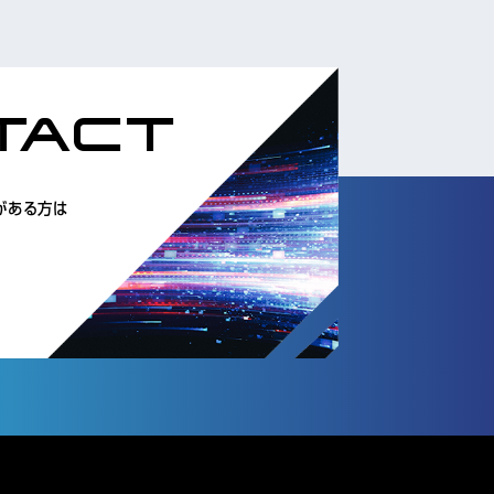
TACT
がある方は
。